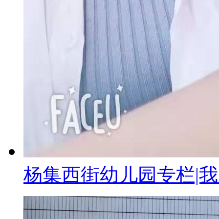
杨集西街幼儿园专栏|