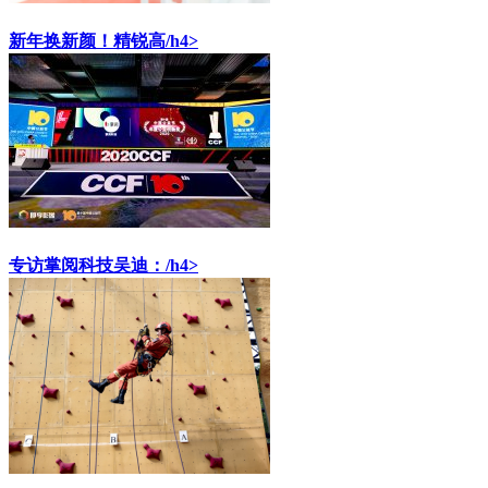
新年换新颜！精锐高/h4>
专访掌阅科技吴迪：/h4>