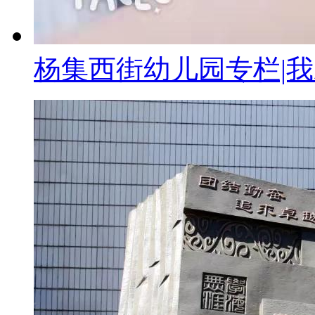
杨集西街幼儿园专栏|