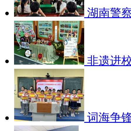
湖南警
非遗进校
词海争锋