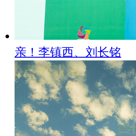
亲！李镇西、刘长铭