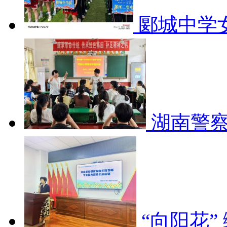
郾城中学
湖南警
“向阳花