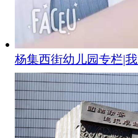
杨集西街幼儿园专栏|