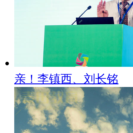
亲！李镇西、刘长铭