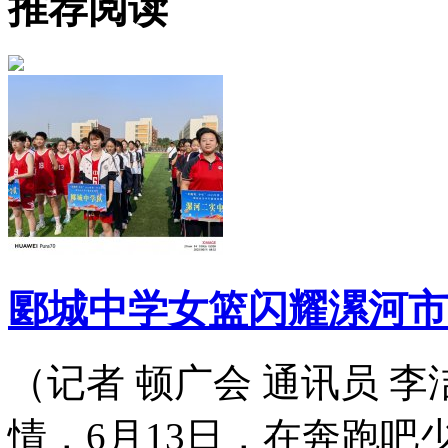
推荐阅读
郾城中学女篮闪耀漯河市
（记者 顿广会 通讯员 
情，6月13日，在奔跑吧