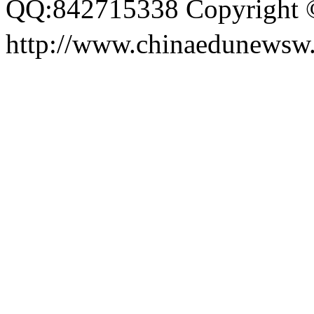
QQ:842715338 Copyri
http://www.chinaedunewsw