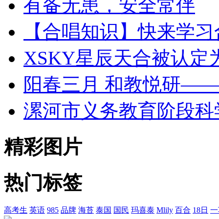
有备无患，安全常伴
【合唱知识】快来学习
XSKY星辰天合被认定为 
阳春三月 和教悦研—
漯河市义务教育阶段科
精彩图片
热门标签
高考生
英语
985
品牌
海苔
泰国
国民
玛喜泰
Mlily
百合
18日
一